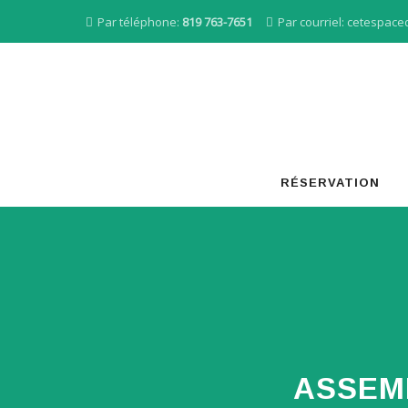
Par téléphone:
819 763-7651
Par courriel:
cetespace
Skip
RÉSERVATION
to
content
ASSEM