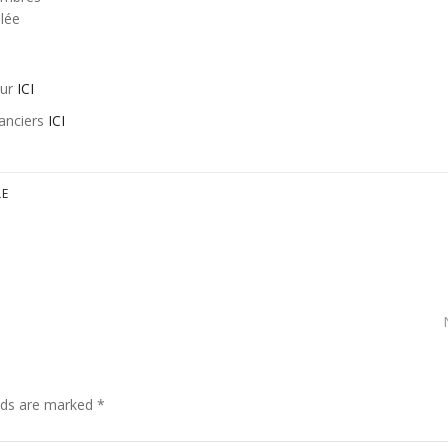
lée
our
ICI
nanciers
ICI
LE
elds are marked *