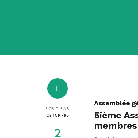
Assemblée gé
ÉCRIT PAR
5
ième
Ass
CETCR795
membres
2