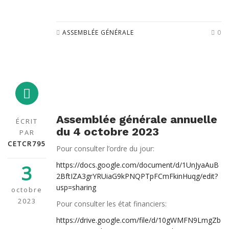
ASSEMBLÉE GÉNÉRALE
0
Assemblée générale annuelle
ÉCRIT
du 4 octobre 2023
PAR
CETCR795
Pour consulter l’ordre du jour:
https://docs.google.com/document/d/1UnJyaAuB
3
2BftIZA3grYRUiaG9kPNQPTpFCmFkinHuqg/edit?
usp=sharing
octobre
2023
Pour consulter les état financiers:
https://drive.google.com/file/d/10gWMFN9LmgZb