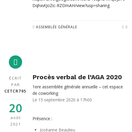
DqhxvtJoZic-RZDmAH/view?usp=sharing
ASSEMBLÉE GÉNÉRALE
0
Procès verbal de l’AGA 2020
ÉCRIT
PAR
1
ere
assemblée générale annuelle – cet espace
CETCR795
de coworking
Le 15 septembre 2020 à 17h00
20
août
Présence :
2021
Joséanne Beaulieu