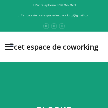
Par téléphone:
819 763-7651
Par courriel:
cetespacedecoworking@gmail.com
Skip
to
content