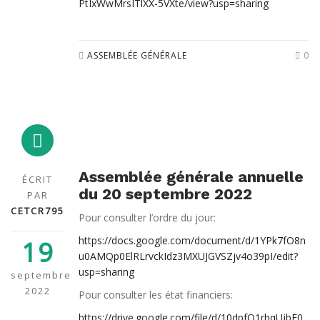
PtIxWwMrsITlXX-5VXte/view?usp=sharing
ASSEMBLÉE GÉNÉRALE
0
Assemblée générale annuelle
ÉCRIT
du 20 septembre 2022
PAR
CETCR795
Pour consulter l’ordre du jour:
https://docs.google.com/document/d/1YPk7fO8n
19
u0AMQp0ElRLrvckIdz3MXUJGVSZjv4o39pI/edit?
usp=sharing
septembre
2022
Pour consulter les état financiers:
https://drive.google.com/file/d/10dpfO1rhqUjbF0